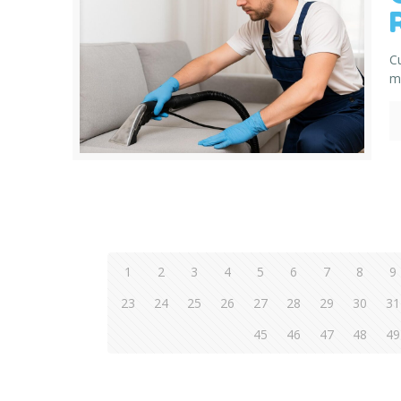
C
m
1
2
3
4
5
6
7
8
9
23
24
25
26
27
28
29
30
31
45
46
47
48
49