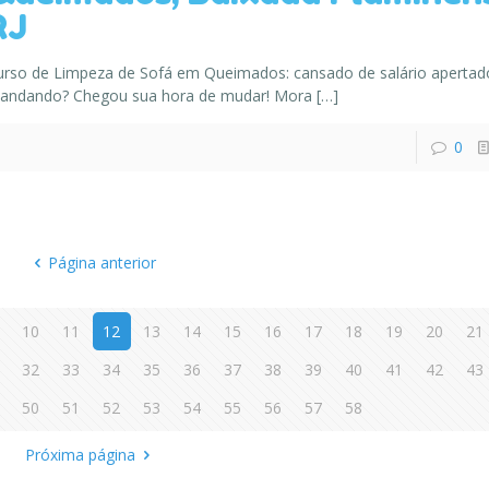
RJ
urso de Limpeza de Sofá em Queimados: cansado de salário apertad
andando? Chegou sua hora de mudar! Mora
[…]
0
Página anterior
10
11
12
13
14
15
16
17
18
19
20
21
32
33
34
35
36
37
38
39
40
41
42
43
50
51
52
53
54
55
56
57
58
Próxima página