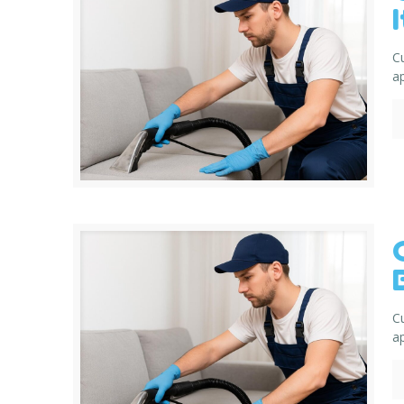
C
a
C
a