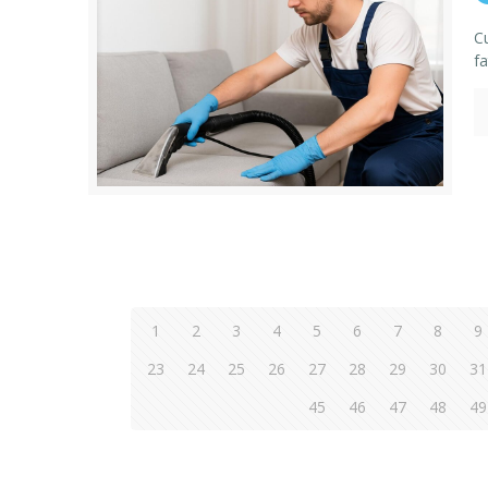
C
fa
1
2
3
4
5
6
7
8
9
23
24
25
26
27
28
29
30
31
45
46
47
48
49