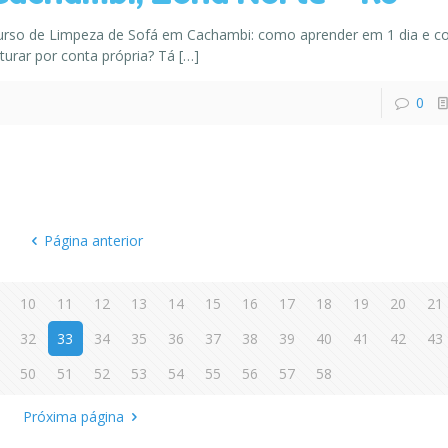
urso de Limpeza de Sofá em Cachambi: como aprender em 1 dia e c
turar por conta própria? Tá
[…]
0
Página anterior
10
11
12
13
14
15
16
17
18
19
20
21
32
33
34
35
36
37
38
39
40
41
42
43
50
51
52
53
54
55
56
57
58
Próxima página