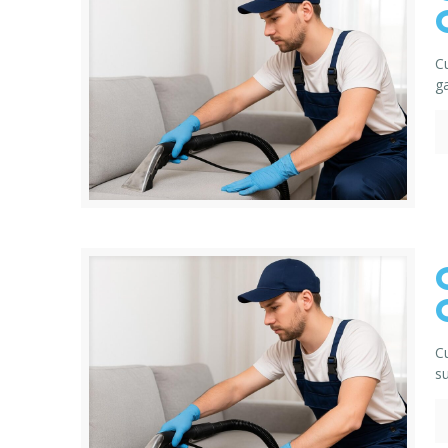
C
g
C
su