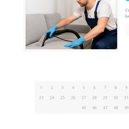
C
lu
1
2
3
4
5
6
7
8
9
23
24
25
26
27
28
29
30
31
45
46
47
48
49