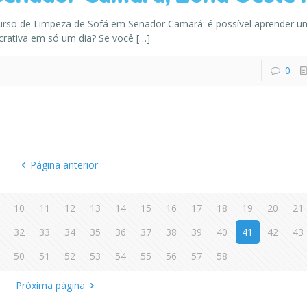
urso de Limpeza de Sofá em Senador Camará: é possível aprender u
crativa em só um dia? Se você
[…]
0
Página anterior
10
11
12
13
14
15
16
17
18
19
20
21
32
33
34
35
36
37
38
39
40
41
42
43
50
51
52
53
54
55
56
57
58
Próxima página