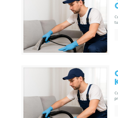
C
t
C
pr